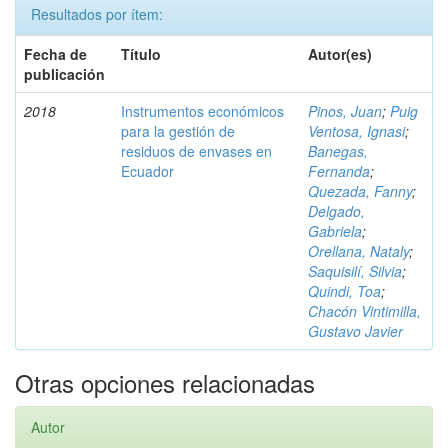
Resultados por ítem:
Fecha de
Título
Autor(es)
publicación
2018
Instrumentos económicos
Pinos, Juan
;
Puig
para la gestión de
Ventosa, Ignasi
;
residuos de envases en
Banegas,
Ecuador
Fernanda
;
Quezada, Fanny
;
Delgado,
Gabriela
;
Orellana, Nataly
;
Saquisilí, Silvia
;
Quindi, Toa
;
Chacón Vintimilla,
Gustavo Javier
Otras opciones relacionadas
Autor