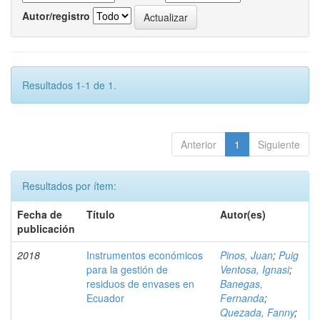
Autor/registro
Resultados 1-1 de 1.
Anterior
1
Siguiente
Resultados por ítem:
Fecha de
Título
Autor(es)
publicación
2018
Instrumentos económicos
Pinos, Juan
;
Puig
para la gestión de
Ventosa, Ignasi
;
residuos de envases en
Banegas,
Ecuador
Fernanda
;
Quezada, Fanny
;