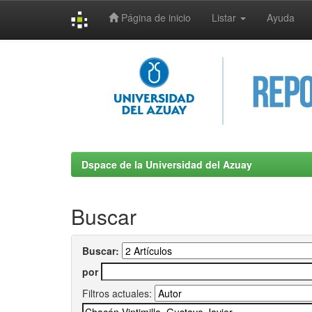
Página de inicio
Listar
Ayuda
Skip
navigation
Dspace de la Universidad del Azuay
Buscar
Buscar:
por
Filtros actuales: