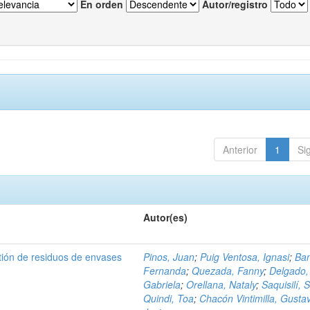
En orden
Autor/registro
Anterior
1
Si
Autor(es)
tión de residuos de envases
Pinos, Juan
;
Puig Ventosa, Ignasi
;
Ba
Fernanda
;
Quezada, Fanny
;
Delgado,
Gabriela
;
Orellana, Nataly
;
Saquisilí, S
Quindi, Toa
;
Chacón Vintimilla, Gusta