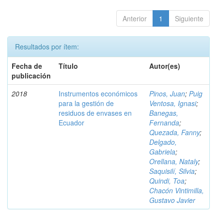
Anterior
1
Siguiente
Resultados por ítem:
Fecha de
Título
Autor(es)
publicación
2018
Instrumentos económicos
Pinos, Juan
;
Puig
para la gestión de
Ventosa, Ignasi
;
residuos de envases en
Banegas,
Ecuador
Fernanda
;
Quezada, Fanny
;
Delgado,
Gabriela
;
Orellana, Nataly
;
Saquisilí, Silvia
;
Quindi, Toa
;
Chacón Vintimilla,
Gustavo Javier