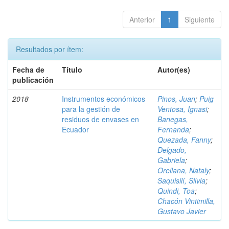
Anterior
1
Siguiente
Resultados por ítem:
Fecha de
Título
Autor(es)
publicación
2018
Instrumentos económicos
Pinos, Juan
;
Puig
para la gestión de
Ventosa, Ignasi
;
residuos de envases en
Banegas,
Ecuador
Fernanda
;
Quezada, Fanny
;
Delgado,
Gabriela
;
Orellana, Nataly
;
Saquisilí, Silvia
;
Quindi, Toa
;
Chacón Vintimilla,
Gustavo Javier