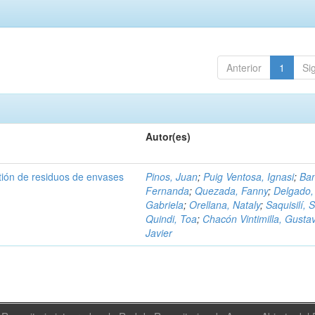
Anterior
1
Si
Autor(es)
tión de residuos de envases
Pinos, Juan
;
Puig Ventosa, Ignasi
;
Ba
Fernanda
;
Quezada, Fanny
;
Delgado,
Gabriela
;
Orellana, Nataly
;
Saquisilí, S
Quindi, Toa
;
Chacón Vintimilla, Gusta
Javier