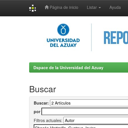
Página de inicio
Listar
Ayuda
Skip
navigation
Dspace de la Universidad del Azuay
Buscar
Buscar:
por
Filtros actuales: