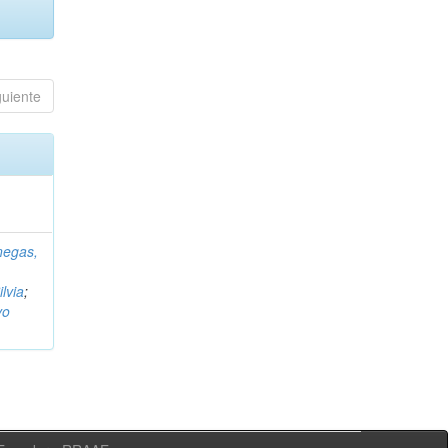
guiente
negas,
ilvia
;
vo