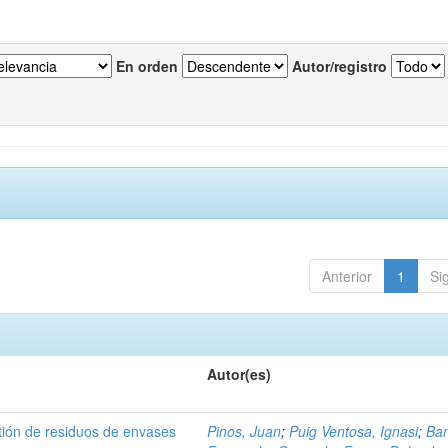
En orden
Autor/registro
Anterior
1
Si
Autor(es)
tión de residuos de envases
Pinos, Juan
;
Puig Ventosa, Ignasi
;
Ba