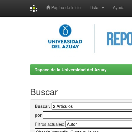
Página de inicio
Listar
Ayuda
Skip
navigation
Dspace de la Universidad del Azuay
Buscar
Buscar:
por
Filtros actuales: