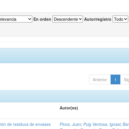
En orden
Autor/registro
Anterior
1
Si
Autor(es)
tión de residuos de envases
Pinos, Juan
;
Puig Ventosa, Ignasi
;
Ba