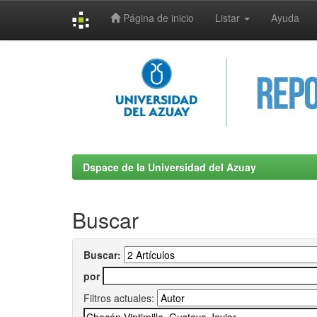
Página de inicio
Listar
Ayuda
Skip
navigation
Dspace de la Universidad del Azuay
Buscar
Buscar:
por
Filtros actuales: