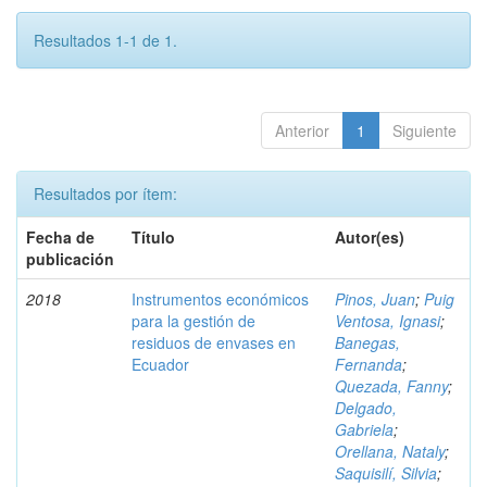
Resultados 1-1 de 1.
Anterior
1
Siguiente
Resultados por ítem:
Fecha de
Título
Autor(es)
publicación
2018
Instrumentos económicos
Pinos, Juan
;
Puig
para la gestión de
Ventosa, Ignasi
;
residuos de envases en
Banegas,
Ecuador
Fernanda
;
Quezada, Fanny
;
Delgado,
Gabriela
;
Orellana, Nataly
;
Saquisilí, Silvia
;