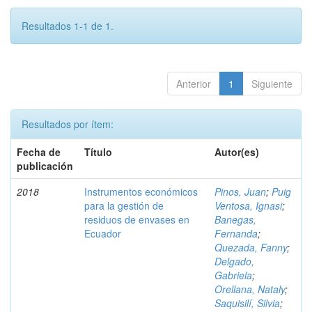
Resultados 1-1 de 1.
Anterior
1
Siguiente
Resultados por ítem:
Fecha de
Título
Autor(es)
publicación
2018
Instrumentos económicos
Pinos, Juan
;
Puig
para la gestión de
Ventosa, Ignasi
;
residuos de envases en
Banegas,
Ecuador
Fernanda
;
Quezada, Fanny
;
Delgado,
Gabriela
;
Orellana, Nataly
;
Saquisilí, Silvia
;