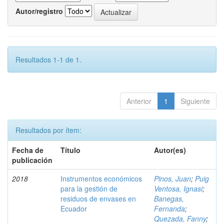
Autor/registro
Resultados 1-1 de 1.
Anterior
1
Siguiente
Resultados por ítem:
Fecha de
Título
Autor(es)
publicación
2018
Instrumentos económicos
Pinos, Juan
;
Puig
para la gestión de
Ventosa, Ignasi
;
residuos de envases en
Banegas,
Ecuador
Fernanda
;
Quezada, Fanny
;