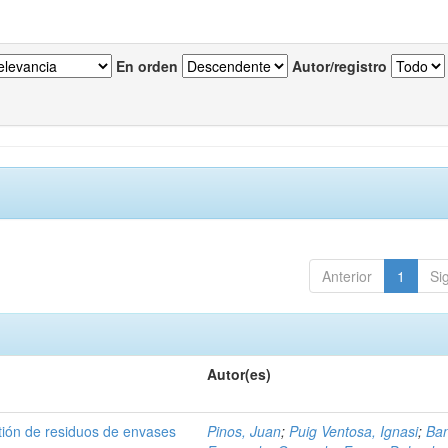
En orden
Autor/registro
Anterior
1
Si
Autor(es)
tión de residuos de envases
Pinos, Juan
;
Puig Ventosa, Ignasi
;
Ba