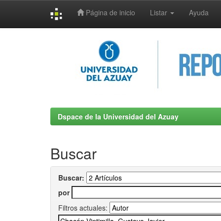
Página de inicio
Listar
Ayuda
Skip
navigation
Dspace de la Universidad del Azuay
Buscar
Buscar:
por
Filtros actuales: