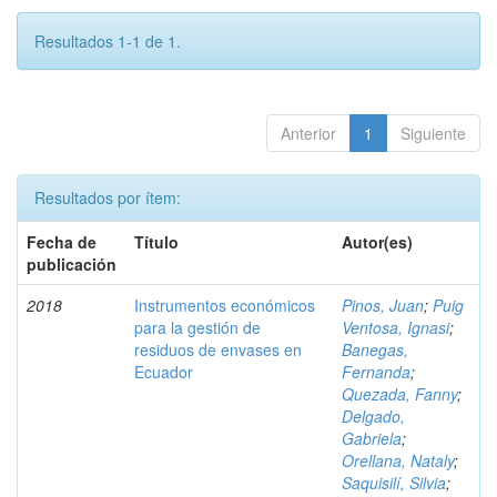
Resultados 1-1 de 1.
Anterior
1
Siguiente
Resultados por ítem:
Fecha de
Título
Autor(es)
publicación
2018
Instrumentos económicos
Pinos, Juan
;
Puig
para la gestión de
Ventosa, Ignasi
;
residuos de envases en
Banegas,
Ecuador
Fernanda
;
Quezada, Fanny
;
Delgado,
Gabriela
;
Orellana, Nataly
;
Saquisilí, Silvia
;