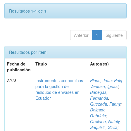
Resultados 1-1 de 1.
Anterior
1
Siguiente
Resultados por ítem:
Fecha de
Título
Autor(es)
publicación
2018
Instrumentos económicos
Pinos, Juan
;
Puig
para la gestión de
Ventosa, Ignasi
;
residuos de envases en
Banegas,
Ecuador
Fernanda
;
Quezada, Fanny
;
Delgado,
Gabriela
;
Orellana, Nataly
;
Saquisilí, Silvia
;