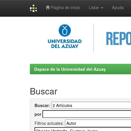
Página de inicio
Listar
Ayuda
Skip
navigation
Dspace de la Universidad del Azuay
Buscar
Buscar:
por
Filtros actuales: