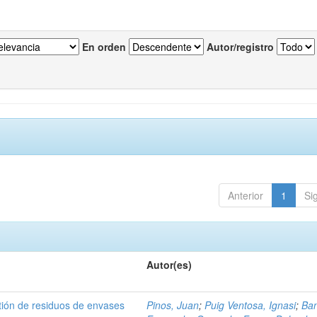
En orden
Autor/registro
Anterior
1
Si
Autor(es)
tión de residuos de envases
Pinos, Juan
;
Puig Ventosa, Ignasi
;
Ba