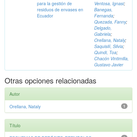
para la gestión de
Ventosa, Ignasi
;
residuos de envases en
Banegas,
Ecuador
Fernanda
;
Quezada, Fanny
;
Delgado,
Gabriela
;
Orellana, Nataly
;
Saquisilí, Silvia
;
Quindi, Toa
;
Chacón Vintimilla,
Gustavo Javier
Otras opciones relacionadas
Autor
Orellana, Nataly
1
Título