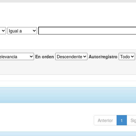
En orden
Autor/registro
Anterior
1
Si