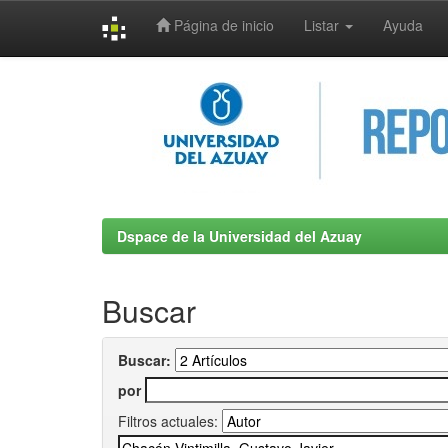
Página de inicio
Listar
Ayuda
Skip
navigation
Dspace de la Universidad del Azuay
Buscar
Buscar:
por
Filtros actuales: