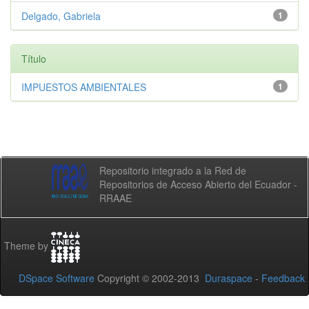
Delgado, Gabriela
1
Título
IMPUESTOS AMBIENTALES
1
Repositorio integrado a la Red de
Repositorios de Acceso Abierto del Ecuador -
RRAAE
Theme by
DSpace Software
Copyright © 2002-2013
Duraspace
-
Feedback