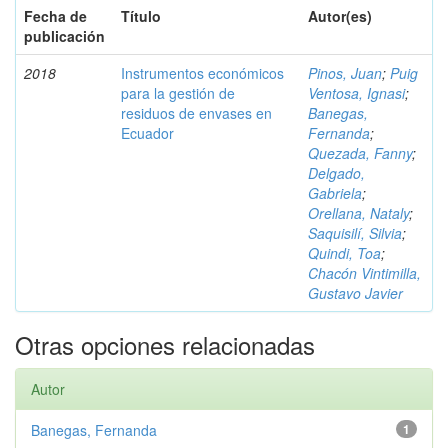
Fecha de
Título
Autor(es)
publicación
2018
Instrumentos económicos
Pinos, Juan
;
Puig
para la gestión de
Ventosa, Ignasi
;
residuos de envases en
Banegas,
Ecuador
Fernanda
;
Quezada, Fanny
;
Delgado,
Gabriela
;
Orellana, Nataly
;
Saquisilí, Silvia
;
Quindi, Toa
;
Chacón Vintimilla,
Gustavo Javier
Otras opciones relacionadas
Autor
Banegas, Fernanda
1