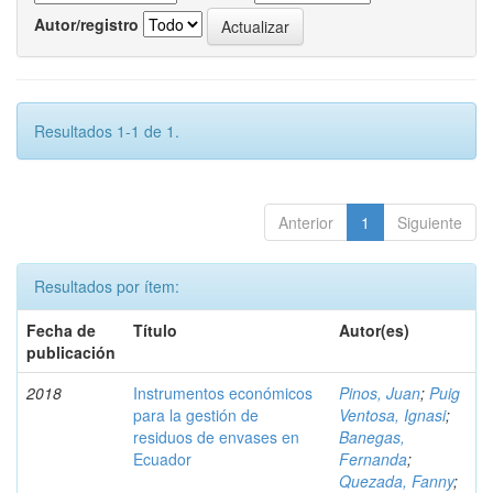
Autor/registro
Resultados 1-1 de 1.
Anterior
1
Siguiente
Resultados por ítem:
Fecha de
Título
Autor(es)
publicación
2018
Instrumentos económicos
Pinos, Juan
;
Puig
para la gestión de
Ventosa, Ignasi
;
residuos de envases en
Banegas,
Ecuador
Fernanda
;
Quezada, Fanny
;