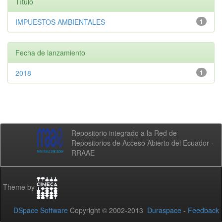
Título
IMPUESTOS AMBIENTALES
1
Fecha de lanzamiento
2018
1
Repositorio integrado a la Red de
Repositorios de Acceso Abierto del Ecuador -
RRAAE
Theme by
DSpace Software
Copyright © 2002-2013
Duraspace
-
Feedback