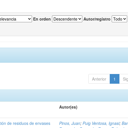
En orden
Autor/registro
Anterior
1
Si
Autor(es)
tión de residuos de envases
Pinos, Juan
;
Puig Ventosa, Ignasi
;
Ba