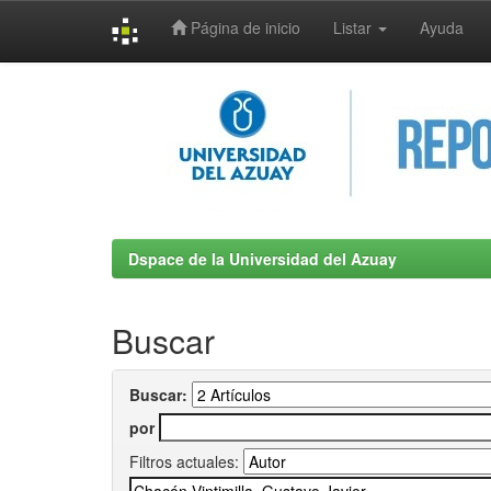
Página de inicio
Listar
Ayuda
Skip
navigation
Dspace de la Universidad del Azuay
Buscar
Buscar:
por
Filtros actuales: