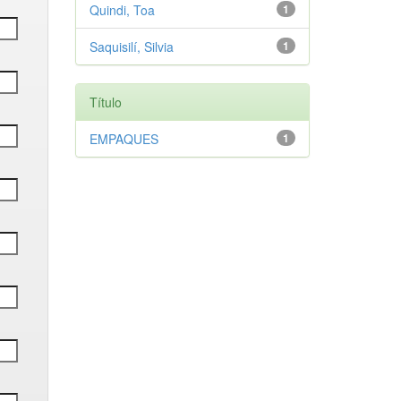
Quindi, Toa
1
Saquisilí, Silvia
1
Título
EMPAQUES
1