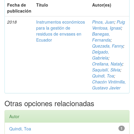
Fecha de
Título
Autor(es)
publicación
2018
Instrumentos económicos
Pinos, Juan
;
Puig
para la gestión de
Ventosa, Ignasi
;
residuos de envases en
Banegas,
Ecuador
Fernanda
;
Quezada, Fanny
;
Delgado,
Gabriela
;
Orellana, Nataly
;
Saquisilí, Silvia
;
Quindi, Toa
;
Chacón Vintimilla,
Gustavo Javier
Otras opciones relacionadas
Autor
Quindi, Toa
1