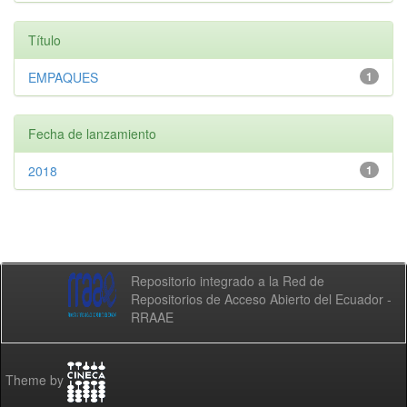
Título
EMPAQUES
1
Fecha de lanzamiento
2018
1
Repositorio integrado a la Red de
Repositorios de Acceso Abierto del Ecuador -
RRAAE
Theme by