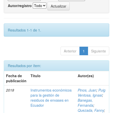
Autor/registro
Resultados 1-1 de 1.
Anterior
1
Siguiente
Resultados por ítem:
Fecha de
Título
Autor(es)
publicación
2018
Instrumentos económicos
Pinos, Juan
;
Puig
para la gestión de
Ventosa, Ignasi
;
residuos de envases en
Banegas,
Ecuador
Fernanda
;
Quezada, Fanny
;