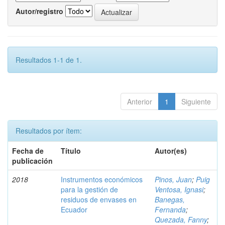
Autor/registro
Resultados 1-1 de 1.
Anterior
1
Siguiente
Resultados por ítem:
Fecha de
Título
Autor(es)
publicación
2018
Instrumentos económicos
Pinos, Juan
;
Puig
para la gestión de
Ventosa, Ignasi
;
residuos de envases en
Banegas,
Ecuador
Fernanda
;
Quezada, Fanny
;