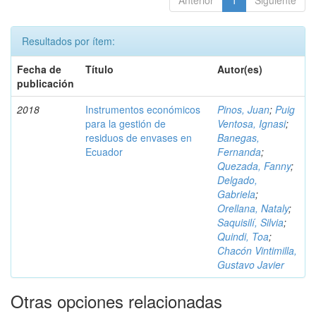
Anterior
1
Siguiente
Resultados por ítem:
Fecha de
Título
Autor(es)
publicación
2018
Instrumentos económicos
Pinos, Juan
;
Puig
para la gestión de
Ventosa, Ignasi
;
residuos de envases en
Banegas,
Ecuador
Fernanda
;
Quezada, Fanny
;
Delgado,
Gabriela
;
Orellana, Nataly
;
Saquisilí, Silvia
;
Quindi, Toa
;
Chacón Vintimilla,
Gustavo Javier
Otras opciones relacionadas