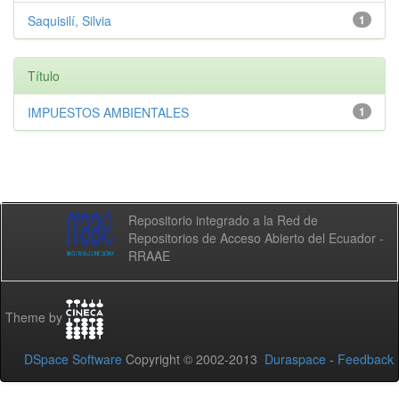
Saquisilí, Silvia
1
Título
IMPUESTOS AMBIENTALES
1
Repositorio integrado a la Red de
Repositorios de Acceso Abierto del Ecuador -
RRAAE
Theme by
DSpace Software
Copyright © 2002-2013
Duraspace
-
Feedback