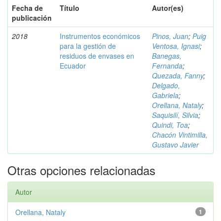
Fecha de
Título
Autor(es)
publicación
2018
Instrumentos económicos
Pinos, Juan
;
Puig
para la gestión de
Ventosa, Ignasi
;
residuos de envases en
Banegas,
Ecuador
Fernanda
;
Quezada, Fanny
;
Delgado,
Gabriela
;
Orellana, Nataly
;
Saquisilí, Silvia
;
Quindi, Toa
;
Chacón Vintimilla,
Gustavo Javier
Otras opciones relacionadas
Autor
Orellana, Nataly
1