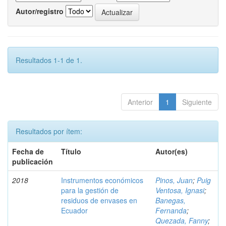
Autor/registro
Resultados 1-1 de 1.
Anterior
1
Siguiente
Resultados por ítem:
Fecha de
Título
Autor(es)
publicación
2018
Instrumentos económicos
Pinos, Juan
;
Puig
para la gestión de
Ventosa, Ignasi
;
residuos de envases en
Banegas,
Ecuador
Fernanda
;
Quezada, Fanny
;