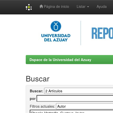
Página de inicio
Listar
Ayuda
Skip
navigation
Dspace de la Universidad del Azuay
Buscar
Buscar:
por
Filtros actuales: