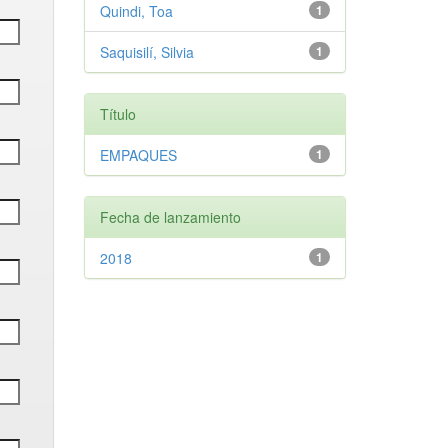
Quindi, Toa
1
Saquisilí, Silvia
1
Título
EMPAQUES
1
Fecha de lanzamiento
2018
1