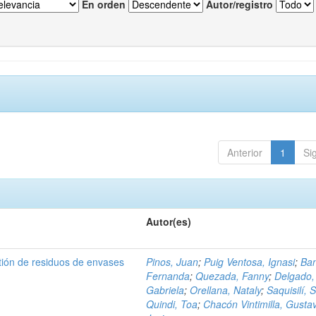
En orden
Autor/registro
Anterior
1
Si
Autor(es)
tión de residuos de envases
Pinos, Juan
;
Puig Ventosa, Ignasi
;
Ba
Fernanda
;
Quezada, Fanny
;
Delgado,
Gabriela
;
Orellana, Nataly
;
Saquisilí, S
Quindi, Toa
;
Chacón Vintimilla, Gusta