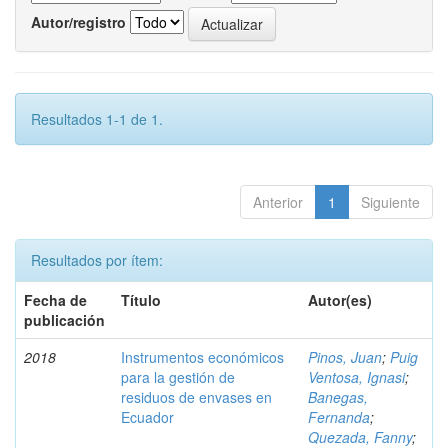
Autor/registro
Resultados 1-1 de 1.
Anterior
1
Siguiente
Resultados por ítem:
Fecha de
Título
Autor(es)
publicación
2018
Instrumentos económicos
Pinos, Juan
;
Puig
para la gestión de
Ventosa, Ignasi
;
residuos de envases en
Banegas,
Ecuador
Fernanda
;
Quezada, Fanny
;