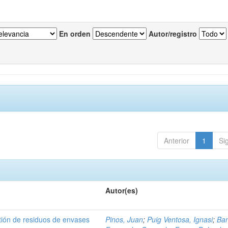
En orden
Autor/registro
Anterior
1
Si
Autor(es)
tión de residuos de envases
Pinos, Juan
;
Puig Ventosa, Ignasi
;
Ba