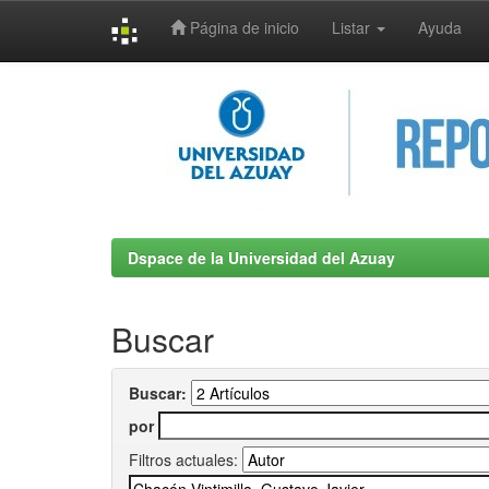
Página de inicio
Listar
Ayuda
Skip
navigation
Dspace de la Universidad del Azuay
Buscar
Buscar:
por
Filtros actuales: