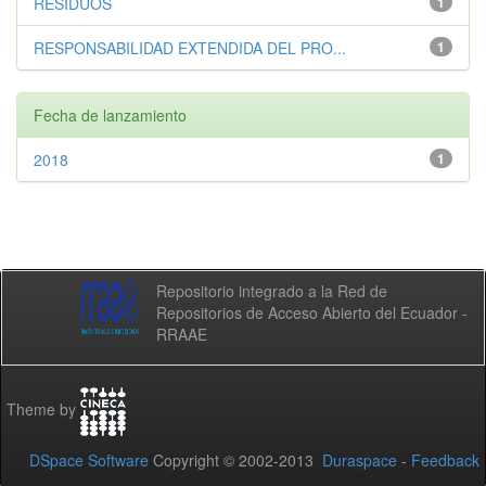
RESIDUOS
1
RESPONSABILIDAD EXTENDIDA DEL PRO...
1
Fecha de lanzamiento
2018
1
Repositorio integrado a la Red de
Repositorios de Acceso Abierto del Ecuador -
RRAAE
Theme by
DSpace Software
Copyright © 2002-2013
Duraspace
-
Feedback