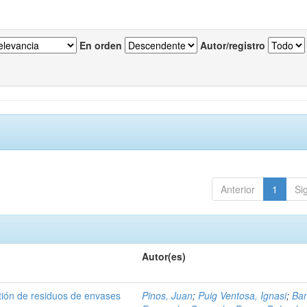
En orden
Autor/registro
Anterior
1
Si
Autor(es)
tión de residuos de envases
Pinos, Juan
;
Puig Ventosa, Ignasi
;
Ba