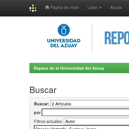
Página de inicio
Listar
Ayuda
Skip
navigation
Dspace de la Universidad del Azuay
Buscar
Buscar:
por
Filtros actuales: