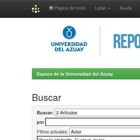
Página de inicio
Listar
Ayuda
Skip
navigation
Dspace de la Universidad del Azuay
Buscar
Buscar:
por
Filtros actuales: