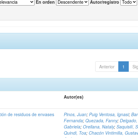
En orden
Autor/registro
Anterior
1
Si
Autor(es)
tión de residuos de envases
Pinos, Juan
;
Puig Ventosa, Ignasi
;
Ba
Fernanda
;
Quezada, Fanny
;
Delgado,
Gabriela
;
Orellana, Nataly
;
Saquisilí, S
Quindi, Toa
;
Chacón Vintimilla, Gusta