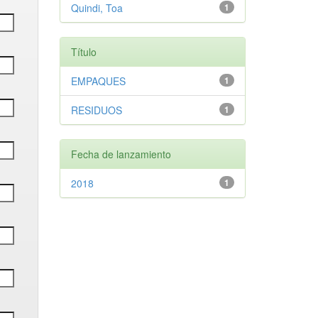
Quindi, Toa
1
Título
EMPAQUES
1
RESIDUOS
1
Fecha de lanzamiento
2018
1