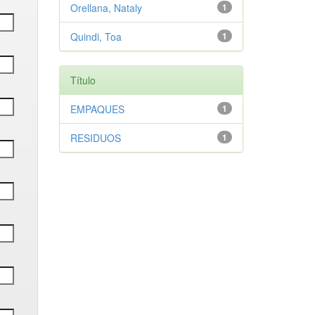
Orellana, Nataly
1
Quindi, Toa
1
Título
EMPAQUES
1
RESIDUOS
1