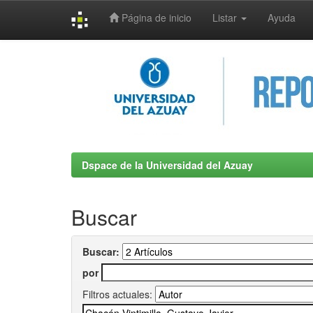
Página de inicio
Listar
Ayuda
Skip
navigation
Dspace de la Universidad del Azuay
Buscar
Buscar:
por
Filtros actuales: