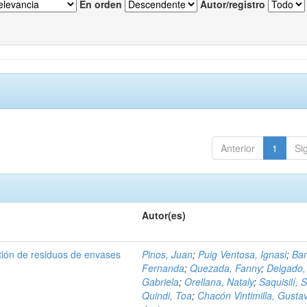
En orden
Autor/registro
Anterior
1
Si
Autor(es)
tión de residuos de envases
Pinos, Juan
;
Puig Ventosa, Ignasi
;
Ba
Fernanda
;
Quezada, Fanny
;
Delgado,
Gabriela
;
Orellana, Nataly
;
Saquisilí, S
Quindi, Toa
;
Chacón Vintimilla, Gusta