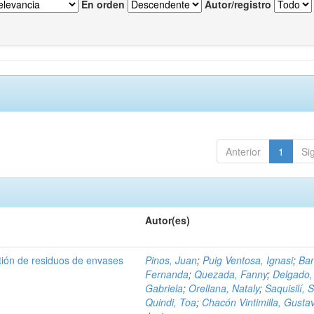
En orden
Autor/registro
Anterior
1
Si
Autor(es)
tión de residuos de envases
Pinos, Juan
;
Puig Ventosa, Ignasi
;
Ba
Fernanda
;
Quezada, Fanny
;
Delgado,
Gabriela
;
Orellana, Nataly
;
Saquisilí, S
Quindi, Toa
;
Chacón Vintimilla, Gusta