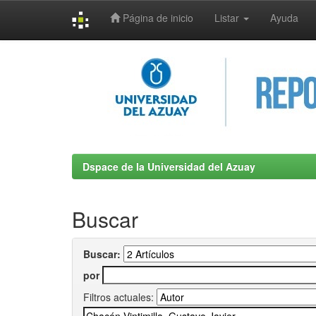
Página de inicio
Listar
Ayuda
Skip
navigation
Dspace de la Universidad del Azuay
Buscar
Buscar:
por
Filtros actuales: