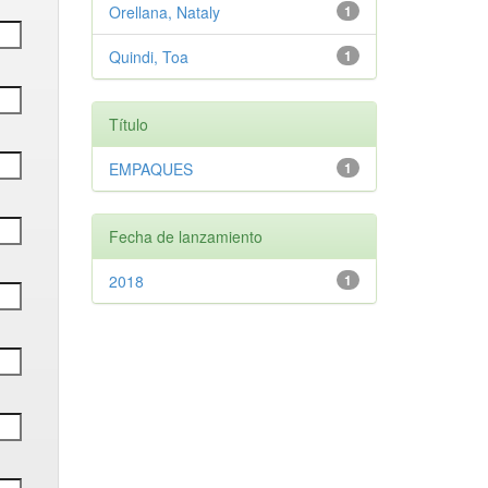
Orellana, Nataly
1
Quindi, Toa
1
Título
EMPAQUES
1
Fecha de lanzamiento
2018
1