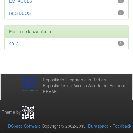
EMPAQUES
1
RESIDUOS
1
Fecha de lanzamiento
2018
1
Repositorio integrado a la Red de
Repositorios de Acceso Abierto del Ecuador -
RRAAE
Theme by
DSpace Software
Copyright © 2002-2013
Duraspace
-
Feedback