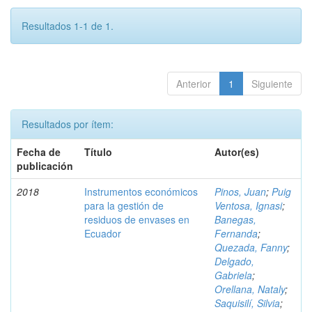
Resultados 1-1 de 1.
Anterior
1
Siguiente
Resultados por ítem:
Fecha de
Título
Autor(es)
publicación
2018
Instrumentos económicos
Pinos, Juan
;
Puig
para la gestión de
Ventosa, Ignasi
;
residuos de envases en
Banegas,
Ecuador
Fernanda
;
Quezada, Fanny
;
Delgado,
Gabriela
;
Orellana, Nataly
;
Saquisilí, Silvia
;