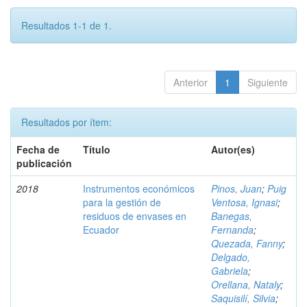
Resultados 1-1 de 1.
Anterior
1
Siguiente
Resultados por ítem:
Fecha de
Título
Autor(es)
publicación
2018
Instrumentos económicos
Pinos, Juan
;
Puig
para la gestión de
Ventosa, Ignasi
;
residuos de envases en
Banegas,
Ecuador
Fernanda
;
Quezada, Fanny
;
Delgado,
Gabriela
;
Orellana, Nataly
;
Saquisilí, Silvia
;