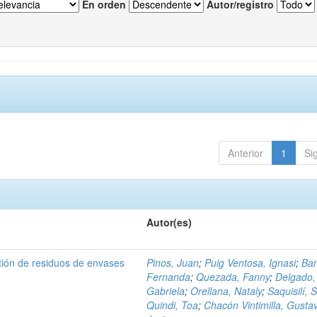
En orden
Autor/registro
Anterior
1
Si
Autor(es)
tión de residuos de envases
Pinos, Juan
;
Puig Ventosa, Ignasi
;
Ba
Fernanda
;
Quezada, Fanny
;
Delgado,
Gabriela
;
Orellana, Nataly
;
Saquisilí, S
Quindi, Toa
;
Chacón Vintimilla, Gusta