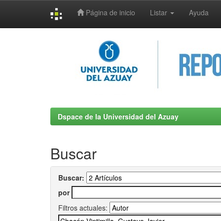
Página de inicio
Listar
Ayuda
Skip
navigation
Dspace de la Universidad del Azuay
Buscar
Buscar:
por
Filtros actuales: