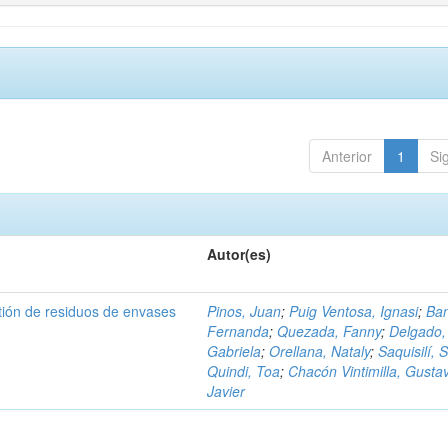
Anterior
1
Si
Autor(es)
tión de residuos de envases
Pinos, Juan
;
Puig Ventosa, Ignasi
;
Ba
Fernanda
;
Quezada, Fanny
;
Delgado,
Gabriela
;
Orellana, Nataly
;
Saquisilí, S
Quindi, Toa
;
Chacón Vintimilla, Gusta
Javier