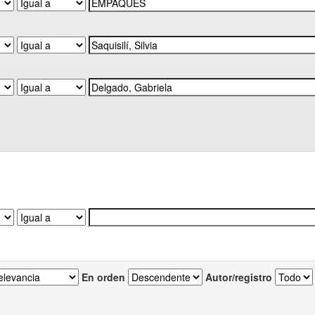
En orden
Autor/registro