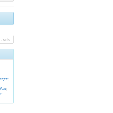
guiente
negas,
ilvia
;
vo