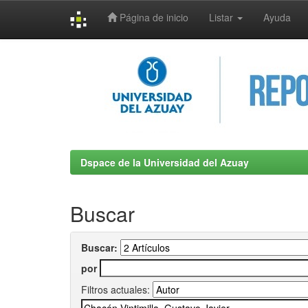
Página de inicio
Listar
Ayuda
Skip
navigation
Dspace de la Universidad del Azuay
Buscar
Buscar:
por
Filtros actuales: