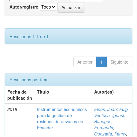
Autor/registro
Resultados 1-1 de 1.
Anterior
1
Siguiente
Resultados por ítem:
Fecha de
Título
Autor(es)
publicación
2018
Instrumentos económicos
Pinos, Juan
;
Puig
para la gestión de
Ventosa, Ignasi
;
residuos de envases en
Banegas,
Ecuador
Fernanda
;
Quezada, Fanny
;