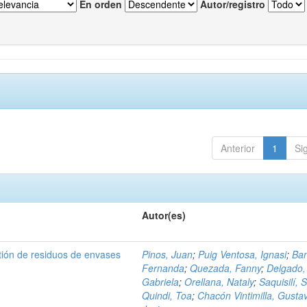
En orden
Autor/registro
Anterior
1
Si
Autor(es)
tión de residuos de envases
Pinos, Juan
;
Puig Ventosa, Ignasi
;
Ba
Fernanda
;
Quezada, Fanny
;
Delgado,
Gabriela
;
Orellana, Nataly
;
Saquisilí, S
Quindi, Toa
;
Chacón Vintimilla, Gusta