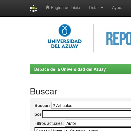
Página de inicio
Listar
Ayuda
Skip
navigation
Dspace de la Universidad del Azuay
Buscar
Buscar:
por
Filtros actuales: