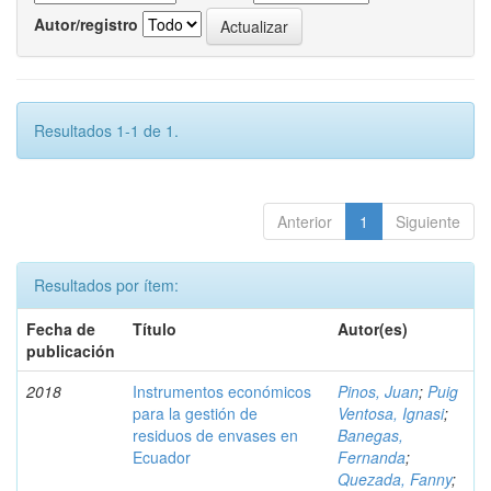
Autor/registro
Resultados 1-1 de 1.
Anterior
1
Siguiente
Resultados por ítem:
Fecha de
Título
Autor(es)
publicación
2018
Instrumentos económicos
Pinos, Juan
;
Puig
para la gestión de
Ventosa, Ignasi
;
residuos de envases en
Banegas,
Ecuador
Fernanda
;
Quezada, Fanny
;