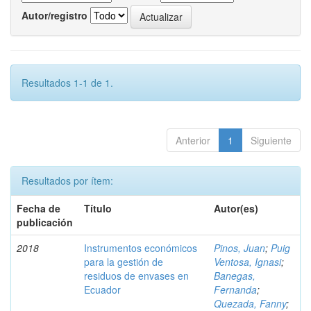
Autor/registro
Resultados 1-1 de 1.
Anterior
1
Siguiente
Resultados por ítem:
Fecha de
Título
Autor(es)
publicación
2018
Instrumentos económicos
Pinos, Juan
;
Puig
para la gestión de
Ventosa, Ignasi
;
residuos de envases en
Banegas,
Ecuador
Fernanda
;
Quezada, Fanny
;