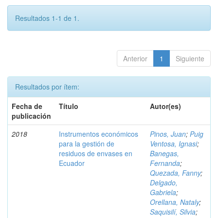
Resultados 1-1 de 1.
Anterior
1
Siguiente
Resultados por ítem:
Fecha de
Título
Autor(es)
publicación
2018
Instrumentos económicos
Pinos, Juan
;
Puig
para la gestión de
Ventosa, Ignasi
;
residuos de envases en
Banegas,
Ecuador
Fernanda
;
Quezada, Fanny
;
Delgado,
Gabriela
;
Orellana, Nataly
;
Saquisilí, Silvia
;