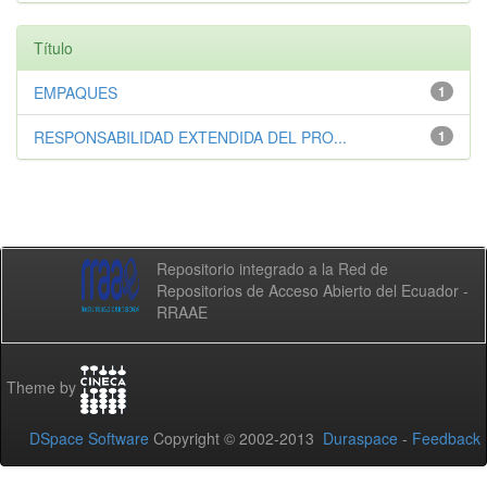
Título
EMPAQUES
1
RESPONSABILIDAD EXTENDIDA DEL PRO...
1
Repositorio integrado a la Red de
Repositorios de Acceso Abierto del Ecuador -
RRAAE
Theme by
DSpace Software
Copyright © 2002-2013
Duraspace
-
Feedback