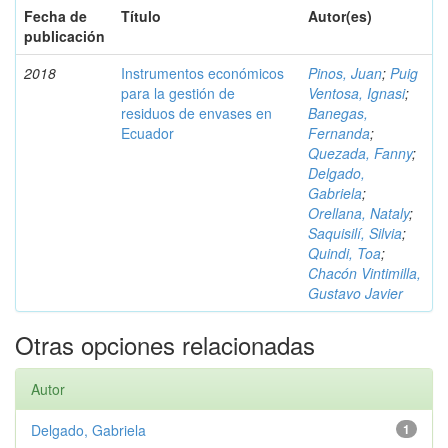
Fecha de
Título
Autor(es)
publicación
2018
Instrumentos económicos
Pinos, Juan
;
Puig
para la gestión de
Ventosa, Ignasi
;
residuos de envases en
Banegas,
Ecuador
Fernanda
;
Quezada, Fanny
;
Delgado,
Gabriela
;
Orellana, Nataly
;
Saquisilí, Silvia
;
Quindi, Toa
;
Chacón Vintimilla,
Gustavo Javier
Otras opciones relacionadas
Autor
Delgado, Gabriela
1