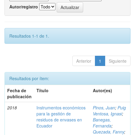
Autor/registro
Resultados 1-1 de 1.
Anterior
1
Siguiente
Resultados por ítem:
Fecha de
Título
Autor(es)
publicación
2018
Instrumentos económicos
Pinos, Juan
;
Puig
para la gestión de
Ventosa, Ignasi
;
residuos de envases en
Banegas,
Ecuador
Fernanda
;
Quezada, Fanny
;