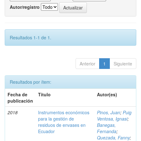
Autor/registro
Resultados 1-1 de 1.
Anterior
1
Siguiente
Resultados por ítem:
Fecha de
Título
Autor(es)
publicación
2018
Instrumentos económicos
Pinos, Juan
;
Puig
para la gestión de
Ventosa, Ignasi
;
residuos de envases en
Banegas,
Ecuador
Fernanda
;
Quezada, Fanny
;