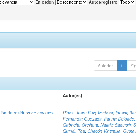
En orden
Autor/registro
Anterior
1
Si
Autor(es)
tión de residuos de envases
Pinos, Juan
;
Puig Ventosa, Ignasi
;
Ba
Fernanda
;
Quezada, Fanny
;
Delgado,
Gabriela
;
Orellana, Nataly
;
Saquisilí, S
Quindi, Toa
;
Chacón Vintimilla, Gusta