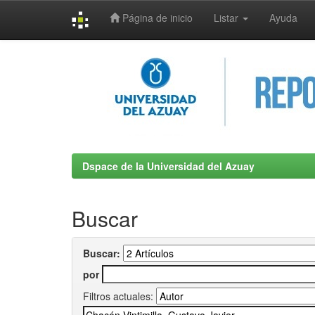
Página de inicio
Listar
Ayuda
Skip
navigation
Dspace de la Universidad del Azuay
Buscar
Buscar:
por
Filtros actuales: