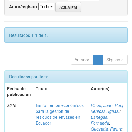
Autor/registro
Resultados 1-1 de 1.
Anterior
1
Siguiente
Resultados por ítem:
Fecha de
Título
Autor(es)
publicación
2018
Instrumentos económicos
Pinos, Juan
;
Puig
para la gestión de
Ventosa, Ignasi
;
residuos de envases en
Banegas,
Ecuador
Fernanda
;
Quezada, Fanny
;